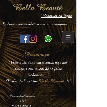
Bella Beauté
Réserver en ligne
Johanna votre esthéticienne, vous propose...
Parrainage
Vous avez dans votre entourage des
ami(e)s qui rêvent de se faire
bichonner... ?
Parlez de l'institut
Bella Beauté
!!!
Pour votre Filleule
- 15 %*
sur sa première