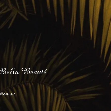
é, Bella Beauté
,
ation au